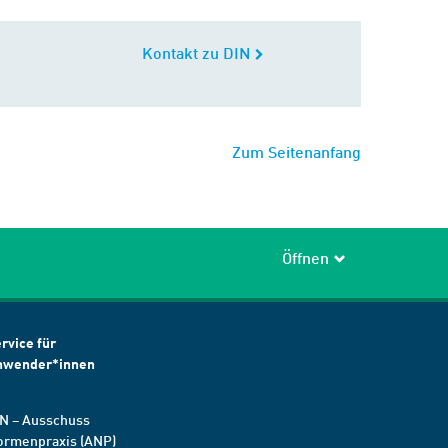
Kontakt zu DIN
Zum Seitenanfang
Öffnen
rvice für
nwender*innen
N – Ausschuss
ormenpraxis (ANP)