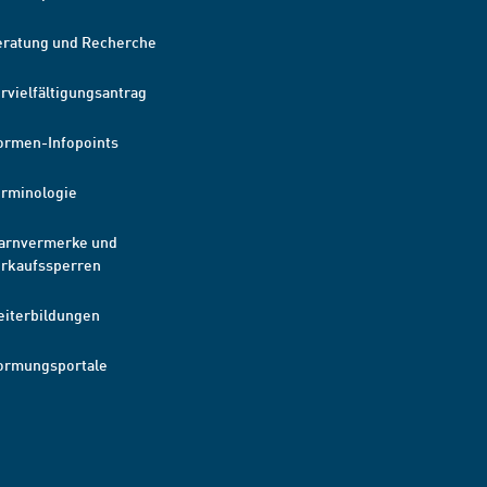
eratung und Recherche
rvielfältigungsantrag
ormen-Infopoints
erminologie
arnvermerke und
erkaufssperren
eiterbildungen
ormungsportale