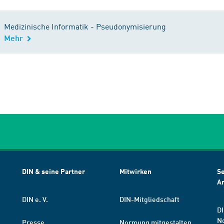
Medizinische Informatik - Pseudonymisierung
Mehr
DIN & seine Partner
Mitwirken
Se
A
DIN e. V.
DIN-Mitgliedschaft
DI
N
Presse
Normung mitgestalten