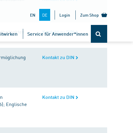
DE
EN
Login
Zum Shop
ndheitsakten
Kontakt zu DIN
itwirken
Service für Anwender*innen
 Ermöglichung
Kontakt zu DIN
in
Kontakt zu DIN
6); Englische