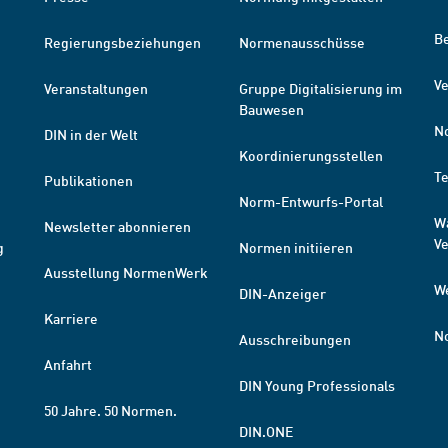
B
Regierungsbeziehungen
Normenausschüsse
Ve
Veranstaltungen
Gruppe Digitalisierung im
Bauwesen
N
DIN in der Welt
Koordinierungsstellen
T
Publikationen
Norm-Entwurfs-Portal
W
Newsletter abonnieren
V
g
Normen initiieren
Ausstellung NormenWerk
W
DIN-Anzeiger
Karriere
N
Ausschreibungen
Anfahrt
DIN Young Professionals
50 Jahre. 50 Normen.
DIN.ONE