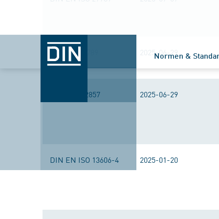
ISO/DIS 27789
2025-06-29
Normen & Standa
ISO/AWI 22857
2025-06-29
DIN EN ISO 13606-4
2025-01-20