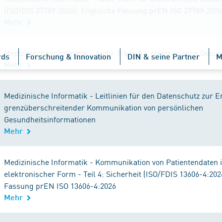
(ISO/DIS 27789:2026); Englische Fassung prEN ISO 27789:2026
Mehr
Medizinische Informatik - Audit-Trails für elektronische Gesu
rds
Forschung & Innovation
DIN & seine Partner
M
Mehr
Medizinische Informatik - Leitlinien für den Datenschutz zur
grenzüberschreitender Kommunikation von persönlichen
Gesundheitsinformationen
Mehr
Medizinische Informatik - Kommunikation von Patientendaten 
elektronischer Form - Teil 4: Sicherheit (ISO/FDIS 13606-4:202
Fassung prEN ISO 13606-4:2026
Mehr