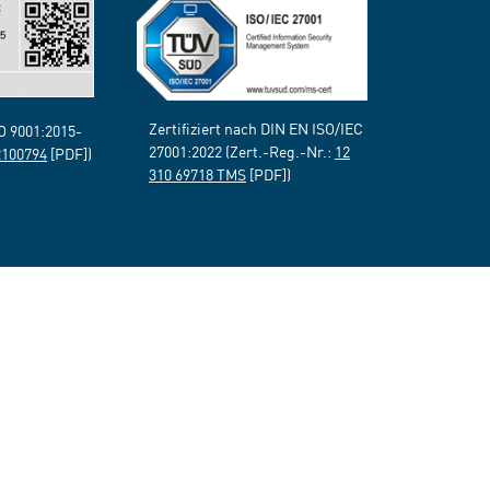
Zertifiziert nach DIN EN ISO/IEC
SO 9001:2015-
27001:2022 (Zert.-Reg.-Nr.:
12
2100794
[PDF])
310 69718 TMS
[PDF])