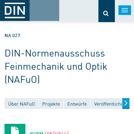
Togg
navi
NA 027
DIN-Normenausschuss
Feinmechanik und Optik
(NAFuO)
Über NAFuO
Projekte
Entwürfe
Veröffentlichungen
NORM
[AKTUELL]