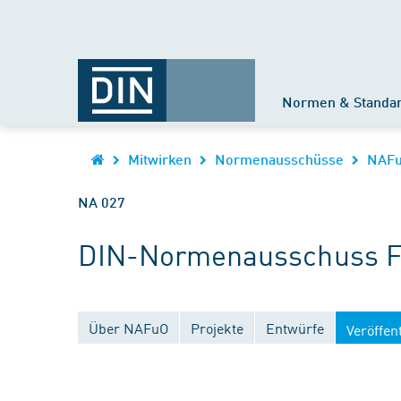
Normen & Standa
Mitwirken
Normenausschüsse
NAF
NA 027
DIN-Normenausschuss Fe
Über NAFuO
Projekte
Entwürfe
Veröffen