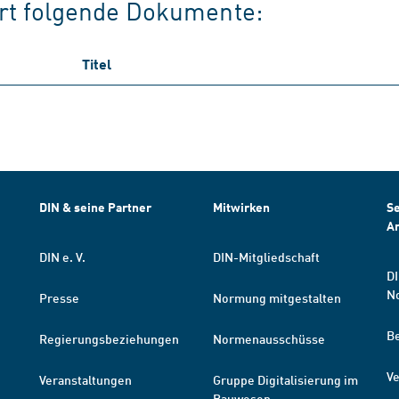
ert folgende Dokumente:
Titel
DIN & seine Partner
Mitwirken
Se
A
DIN e. V.
DIN-Mitgliedschaft
DI
N
Presse
Normung mitgestalten
B
Regierungsbeziehungen
Normenausschüsse
Ve
Veranstaltungen
Gruppe Digitalisierung im
Bauwesen