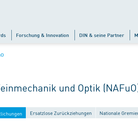
rds
Forschung & Innovation
DIN & seine Partner
M
uO
inmechanik und Optik (NAFuO
Ersatzlose Zurückziehungen
Nationale Gremie
tlichungen