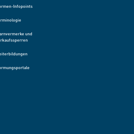
ormen-Infopoints
erminologie
arnvermerke und
erkaufssperren
eiterbildungen
ormungsportale