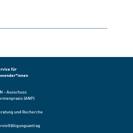
rvice für
nwender*innen
N – Ausschuss
ormenpraxis (ANP)
eratung und Recherche
rvielfältigungsantrag