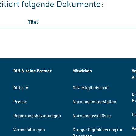
zitiert folgende Dokumente:
Titel
DIN & seine Partner
Mitwirken
Se
A
DIN e. V.
DIN-Mitgliedschaft
DI
N
Presse
Normung mitgestalten
B
Regierungsbeziehungen
Normenausschüsse
Ve
Veranstaltungen
Gruppe Digitalisierung im
Bauwesen