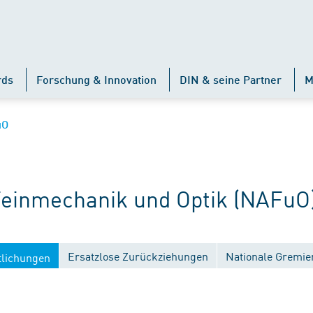
rds
Forschung & Innovation
DIN & seine Partner
M
uO
inmechanik und Optik (NAFuO
Ersatzlose Zurückziehungen
Nationale Gremie
tlichungen