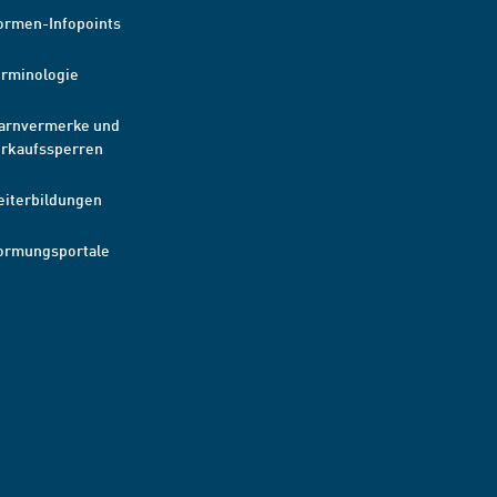
ormen-Infopoints
erminologie
arnvermerke und
erkaufssperren
eiterbildungen
ormungsportale