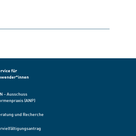
rvice für
nwender*innen
N – Ausschuss
ormenpraxis (ANP)
eratung und Recherche
rvielfältigungsantrag