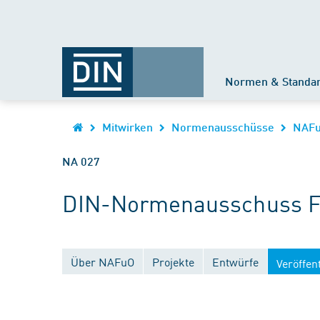
Normen & Standa
Mitwirken
Normenausschüsse
NAF
NA 027
DIN-Normenausschuss Fe
Über NAFuO
Projekte
Entwürfe
Veröffen