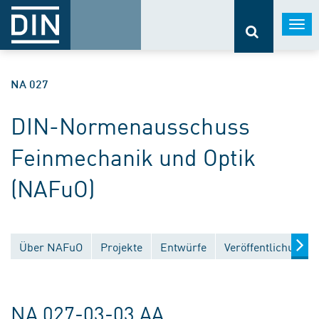
Togg
navi
NA 027
DIN-Normenausschuss
Feinmechanik und Optik
(NAFuO)
Über NAFuO
Projekte
Entwürfe
Veröffentlichungen
NA 027-03-03 AA