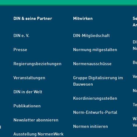
DIN & seine Partner
Mitwirken
Se
A
DIN e. V.
DIN-Mitgliedschaft
DI
N
Presse
Normung mitgestalten
B
Regierungsbeziehungen
Normenausschüsse
Ve
Veranstaltungen
Gruppe Digitalisierung im
Bauwesen
N
DIN in der Welt
Koordinierungsstellen
T
Publikationen
Norm-Entwurfs-Portal
W
Newsletter abonnieren
V
g
Normen initiieren
Ausstellung NormenWerk