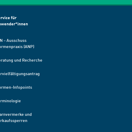
rvice für
nwender*innen
N – Ausschuss
ormenpraxis (ANP)
eratung und Recherche
rvielfältigungsantrag
ormen-Infopoints
erminologie
arnvermerke und
erkaufssperren