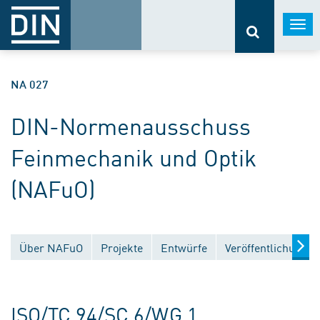
Togg
navi
NA 027
DIN-Normenausschuss
Feinmechanik und Optik
(NAFuO)
Über NAFuO
Projekte
Entwürfe
Veröffentlichungen
ISO/TC 94/SC 6/WG 1