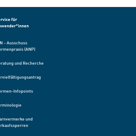
rvice für
nwender*innen
N – Ausschuss
ormenpraxis (ANP)
eratung und Recherche
rvielfältigungsantrag
ormen-Infopoints
erminologie
arnvermerke und
erkaufssperren