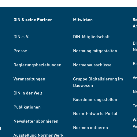
DIN & seine Partner
Mitwirken
Se
A
DIN e. V.
DIN-Mitgliedschaft
DI
N
Presse
Normung mitgestalten
B
Regierungsbeziehungen
Normenausschüsse
Ve
Veranstaltungen
Gruppe Digitalisierung im
Bauwesen
N
DIN in der Welt
Koordinierungsstellen
T
Publikationen
Norm-Entwurfs-Portal
W
Newsletter abonnieren
V
g
Normen initiieren
Ausstellung NormenWerk