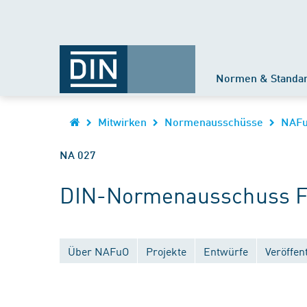
Normen & Standa
Mitwirken
Normenausschüsse
NAF
NA 027
DIN-Normenausschuss Fe
Über NAFuO
Projekte
Entwürfe
Veröffen