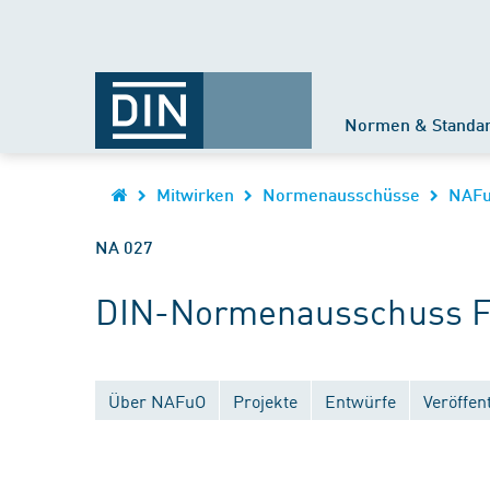
Normen & Standa
Mitwirken
Normenausschüsse
NAF
NA 027
DIN-Normenausschuss Fe
Über NAFuO
Projekte
Entwürfe
Veröffen