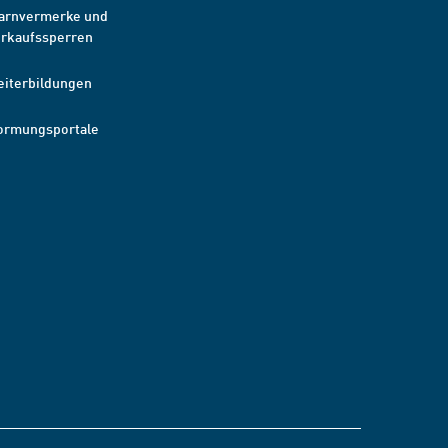
arnvermerke und
erkaufssperren
eiterbildungen
ormungsportale