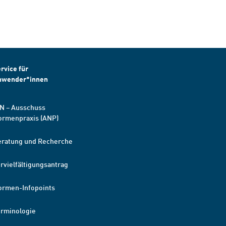
rvice für
nwender*innen
N – Ausschuss
ormenpraxis (ANP)
eratung und Recherche
rvielfältigungsantrag
ormen-Infopoints
erminologie