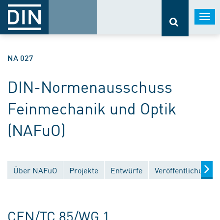
Togg
navi
NA 027
DIN-Normenausschuss
Feinmechanik und Optik
(NAFuO)
Über NAFuO
Projekte
Entwürfe
Veröffentlichungen
CEN/TC 85/WG 1