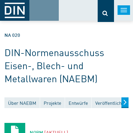
Togg
navi
NA 020
DIN-Normenausschuss
Eisen-, Blech- und
Metallwaren (NAEBM)
Über NAEBM
Projekte
Entwürfe
Veröffentlichunge
NORM
[AKTUELL]