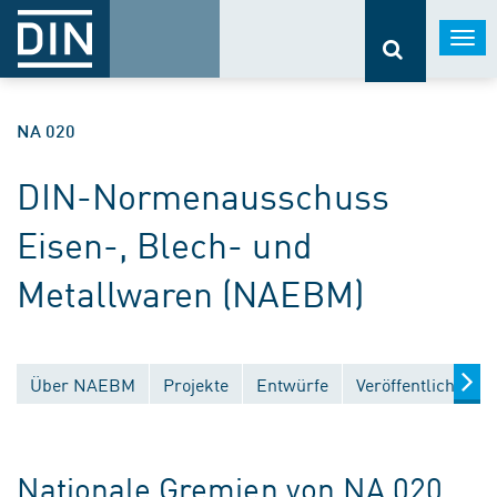
Togg
navi
NA 020
DIN-Normenausschuss
Eisen-, Blech- und
Metallwaren (NAEBM)
Über NAEBM
Projekte
Entwürfe
Veröffentlichunge
Nationale Gremien von NA 020