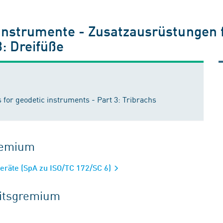
 Instrumente - Zusatzausrüstungen 
3: Dreifüße
s for geodetic instruments - Part 3: Tribrachs
gremium
eräte (SpA zu ISO/TC 172/SC 6)
eitsgremium