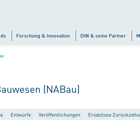
rds
Forschung & Innovation
DIN & seine Partner
M
au
auwesen (NABau)
te
Entwürfe
Veröffentlichungen
Ersatzlose Zurückzieh