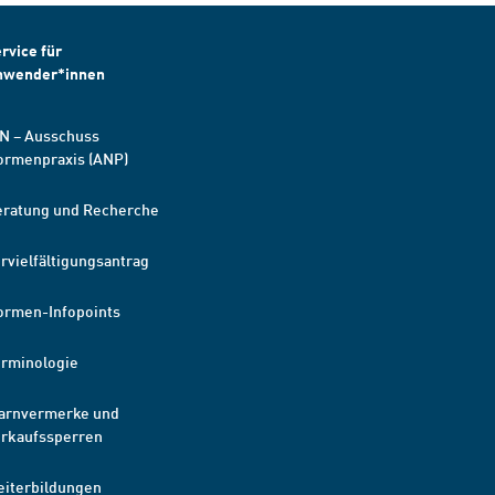
rvice für
nwender*innen
N – Ausschuss
ormenpraxis (ANP)
eratung und Recherche
rvielfältigungsantrag
ormen-Infopoints
erminologie
arnvermerke und
erkaufssperren
eiterbildungen