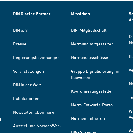
DIN & seine Partner
Mitwirken
Se
A
DIN e. V.
DIN-Mitgliedschaft
DI
N
Presse
Normung mitgestalten
B
Regierungsbeziehungen
Normenausschüsse
Ve
Veranstaltungen
Gruppe Digitalisierung im
Bauwesen
N
DIN in der Welt
Koordinierungsstellen
T
Publikationen
Norm-Entwurfs-Portal
W
Newsletter abonnieren
V
g
Normen initiieren
Ausstellung NormenWerk
W
DIN-Anzeiger