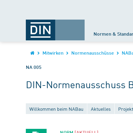
Normen & Standa
Mitwirken
Normenausschüsse
NAB
NA 005
DIN-Normenausschuss B
Willkommen beim NABau
Aktuelles
Projek
NORM
[AKTUELL]