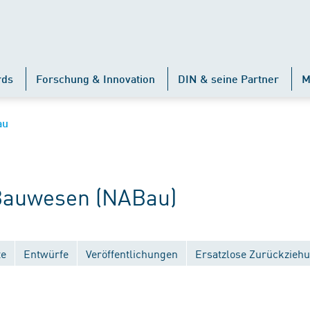
rds
Forschung & Innovation
DIN & seine Partner
M
au
auwesen (NABau)
te
Entwürfe
Veröffentlichungen
Ersatzlose Zurückzieh