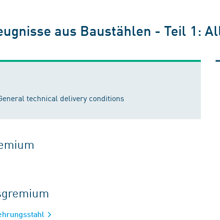
gnisse aus Baustählen - Teil 1: A
 General technical delivery conditions
gremium
tsgremium
ehrungsstahl