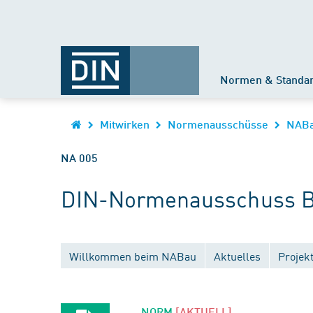
Normen & Standa
Mitwirken
Normenausschüsse
NAB
NA 005
DIN-Normenausschuss B
Willkommen beim NABau
Aktuelles
Projek
NORM
[AKTUELL]