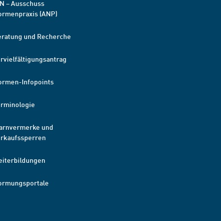
N – Ausschuss
ormenpraxis (ANP)
eratung und Recherche
rvielfältigungsantrag
ormen-Infopoints
erminologie
arnvermerke und
erkaufssperren
eiterbildungen
ormungsportale