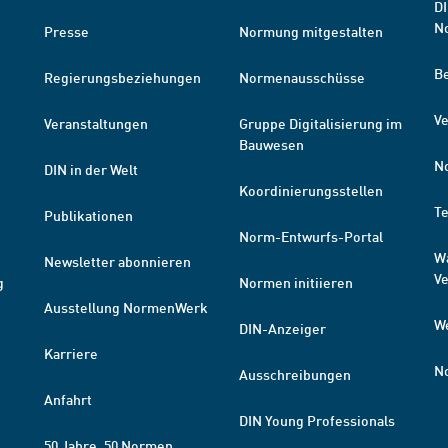
DI
N
Presse
Normung mitgestalten
B
Regierungsbeziehungen
Normenausschüsse
Ve
Veranstaltungen
Gruppe Digitalisierung im
Bauwesen
N
DIN in der Welt
Koordinierungsstellen
T
Publikationen
Norm-Entwurfs-Portal
W
Newsletter abonnieren
V
g
Normen initiieren
Ausstellung NormenWerk
W
DIN-Anzeiger
Karriere
N
Ausschreibungen
Anfahrt
DIN Young Professionals
50 Jahre. 50 Normen.