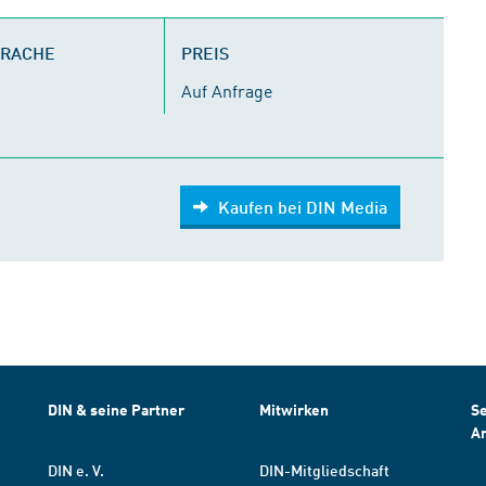
PRACHE
PREIS
Auf Anfrage
Kaufen bei DIN Media
DIN & seine Partner
Mitwirken
Se
A
DIN e. V.
DIN-Mitgliedschaft