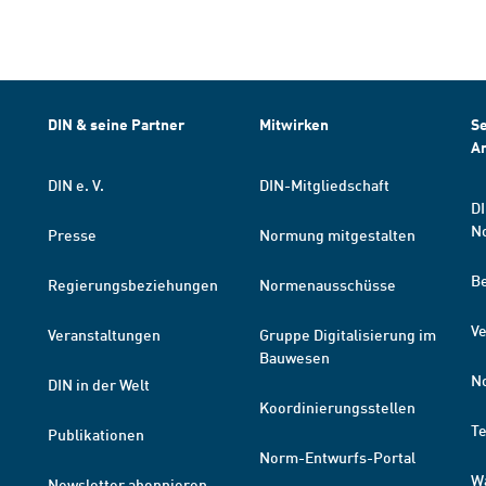
DIN & seine Partner
Mitwirken
Se
A
DIN e. V.
DIN-Mitgliedschaft
DI
N
Presse
Normung mitgestalten
B
Regierungsbeziehungen
Normenausschüsse
Ve
Veranstaltungen
Gruppe Digitalisierung im
Bauwesen
N
DIN in der Welt
Koordinierungsstellen
T
Publikationen
Norm-Entwurfs-Portal
W
Newsletter abonnieren