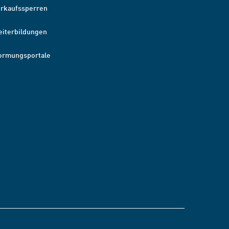
erkaufssperren
eiterbildungen
ormungsportale