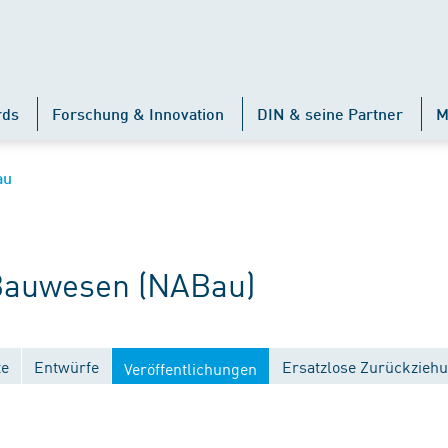
rds
Forschung & Innovation
DIN & seine Partner
M
au
auwesen (NABau)
te
Entwürfe
Ersatzlose Zurückzieh
Veröffentlichungen