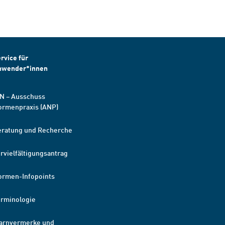
rvice für
nwender*innen
N – Ausschuss
ormenpraxis (ANP)
eratung und Recherche
rvielfältigungsantrag
ormen-Infopoints
erminologie
arnvermerke und