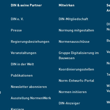
DIN & seine Partner
Mitwirken
Se
A
DIN e. V.
DIN-Mitgliedschaft
DI
N
Presse
Normung mitgestalten
B
Regierungsbeziehungen
Normenausschüsse
Ve
Veranstaltungen
Gruppe Digitalisierung im
Bauwesen
N
DIN in der Welt
Koordinierungsstellen
T
Publikationen
Norm-Entwurfs-Portal
W
Newsletter abonnieren
V
g
Normen initiieren
Ausstellung NormenWerk
W
DIN-Anzeiger
Karriere