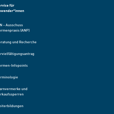
rvice für
nwender*innen
N – Ausschuss
ormenpraxis (ANP)
eratung und Recherche
rvielfältigungsantrag
ormen-Infopoints
erminologie
arnvermerke und
erkaufssperren
eiterbildungen