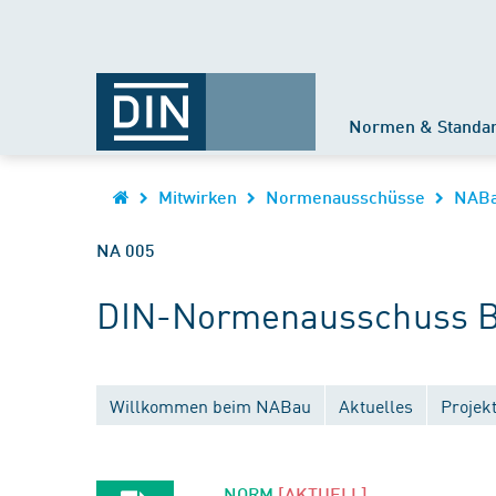
Normen & Standa
Mitwirken
Normenausschüsse
NAB
NA 005
DIN-Normenausschuss B
Willkommen beim NABau
Aktuelles
Projek
NORM
[AKTUELL]