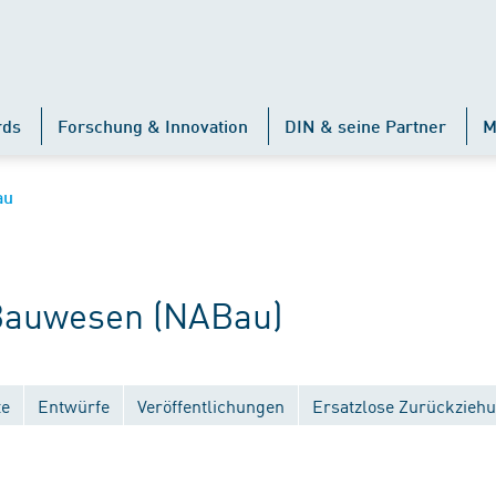
rds
Forschung & Innovation
DIN & seine Partner
M
au
auwesen (NABau)
te
Entwürfe
Veröffentlichungen
Ersatzlose Zurückzieh