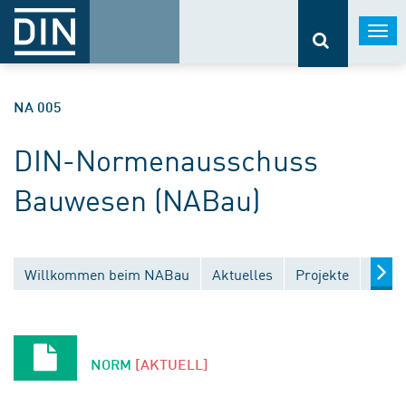
Togg
navi
NA 005
DIN-Normenausschuss
Bauwesen (NABau)
Willkommen beim NABau
Aktuelles
Projekte
Entw
NORM
[AKTUELL]