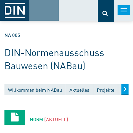
Togg
navi
NA 005
DIN-Normenausschuss
Bauwesen (NABau)
Willkommen beim NABau
Aktuelles
Projekte
Entw
NORM
[AKTUELL]