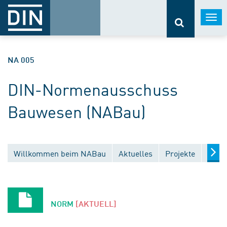
Togg
navi
NA 005
DIN-Normenausschuss
Bauwesen (NABau)
Willkommen beim NABau
Aktuelles
Projekte
Entw
NORM
[AKTUELL]