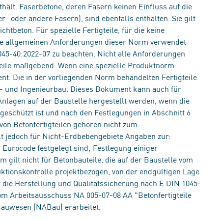
hält. Faserbetone, deren Fasern keinen Einfluss auf die
 oder andere Fasern), sind ebenfalls enthalten. Sie gilt
htbeton. Für spezielle Fertigteile, für die keine
ie allgemeinen Anforderungen dieser Norm verwendet
 1045-40:2022-07 zu beachten. Nicht alle Anforderungen
igteile maßgebend. Wenn eine spezielle Produktnorm
nt. Die in der vorliegenden Norm behandelten Fertigteile
h- und Ingenieurbau. Dieses Dokument kann auch für
Anlagen auf der Baustelle hergestellt werden, wenn die
geschützt ist und nach den Festlegungen in Abschnitt 6
von Betonfertigteilen gehören nicht zum
t jedoch für Nicht-Erdbebengebiete Angaben zur:
 Eurocode festgelegt sind; Festlegung einiger
 gilt nicht für Betonbauteile, die auf der Baustelle vom
ionskontrolle projektbezogen, von der endgültigen Lage
t die Herstellung und Qualitätssicherung nach E DIN 1045-
m Arbeitsausschuss NA 005-07-08 AA "Betonfertigteile
auwesen (NABau) erarbeitet.