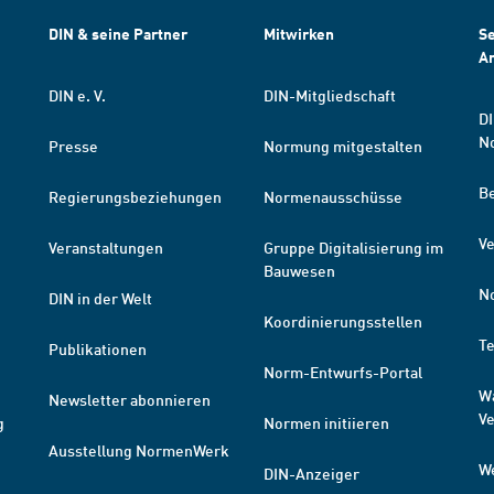
DIN & seine Partner
Mitwirken
Se
A
DIN e. V.
DIN-Mitgliedschaft
DI
N
Presse
Normung mitgestalten
B
Regierungsbeziehungen
Normenausschüsse
Ve
Veranstaltungen
Gruppe Digitalisierung im
Bauwesen
N
DIN in der Welt
Koordinierungsstellen
T
Publikationen
Norm-Entwurfs-Portal
W
Newsletter abonnieren
V
g
Normen initiieren
Ausstellung NormenWerk
W
DIN-Anzeiger