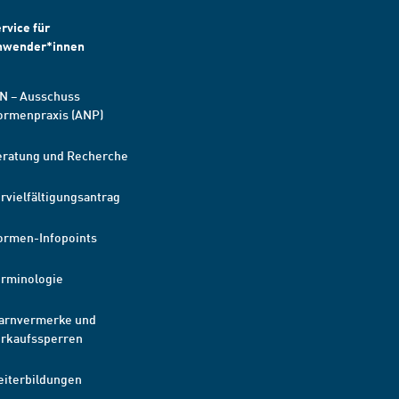
rvice für
nwender*innen
N – Ausschuss
ormenpraxis (ANP)
eratung und Recherche
rvielfältigungsantrag
ormen-Infopoints
erminologie
arnvermerke und
erkaufssperren
eiterbildungen