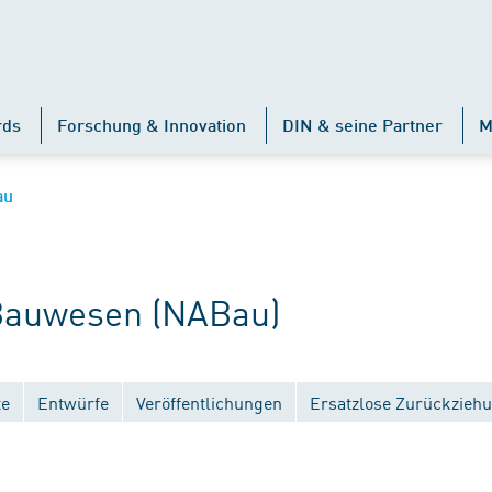
rds
Forschung & Innovation
DIN & seine Partner
M
au
auwesen (NABau)
te
Entwürfe
Veröffentlichungen
Ersatzlose Zurückzieh