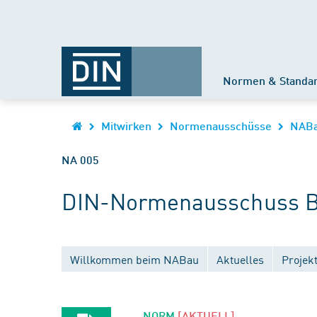
Normen & Standa
Mitwirken
Normenausschüsse
NAB
NA 005
DIN-Normenausschuss B
Willkommen beim NABau
Aktuelles
Projek
NORM
[AKTUELL]