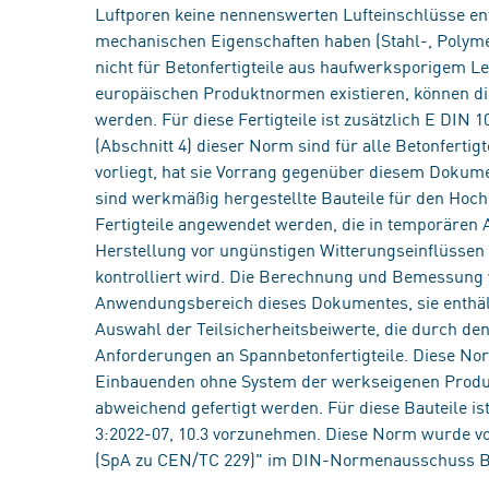
Luftporen keine nennenswerten Lufteinschlüsse ent
mechanischen Eigenschaften haben (Stahl-, Polymer-
nicht für Betonfertigteile aus haufwerksporigem Leic
europäischen Produktnormen existieren, können d
werden. Für diese Fertigteile ist zusätzlich E DIN
(Abschnitt 4) dieser Norm sind für alle Betonfert
vorliegt, hat sie Vorrang gegenüber diesem Dokume
sind werkmäßig hergestellte Bauteile für den Hoc
Fertigteile angewendet werden, die in temporären 
Herstellung vor ungünstigen Witterungseinflüssen 
kontrolliert wird. Die Berechnung und Bemessung 
Anwendungsbereich dieses Dokumentes, sie enthäl
Auswahl der Teilsicherheitsbeiwerte, die durch den
Anforderungen an Spannbetonfertigteile. Diese Norm
Einbauenden ohne System der werkseigenen Produkt
abweichend gefertigt werden. Für diese Bauteile is
3:2022-07, 10.3 vorzunehmen. Diese Norm wurde vo
(SpA zu CEN/TC 229)" im DIN-Normenausschuss B