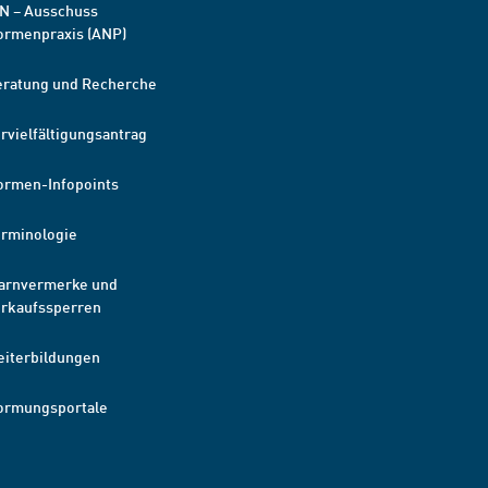
N – Ausschuss
ormenpraxis (ANP)
eratung und Recherche
rvielfältigungsantrag
ormen-Infopoints
erminologie
arnvermerke und
erkaufssperren
eiterbildungen
ormungsportale