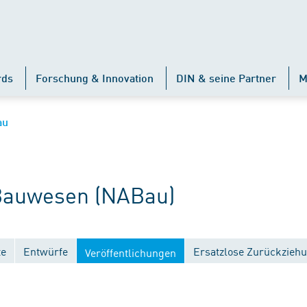
rds
Forschung & Innovation
DIN & seine Partner
M
au
auwesen (NABau)
te
Entwürfe
Ersatzlose Zurückzieh
Veröffentlichungen