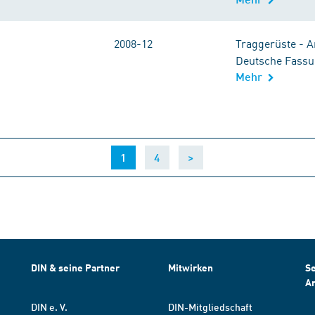
2008-12
Traggerüste - 
Deutsche Fassu
Mehr
(current)
1
4
>
DIN & seine Partner
Mitwirken
Se
A
DIN e. V.
DIN-Mitgliedschaft