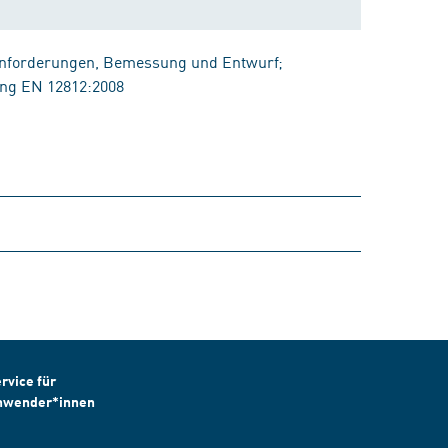
Anforderungen, Bemessung und Entwurf;
ng EN 12812:2008
rvice für
nwender*innen