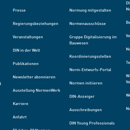
DI
N
Presse
Normung mitgestalten
B
Regierungsbeziehungen
Normenausschüsse
Ve
Veranstaltungen
Gruppe Digitalisierung im
Bauwesen
N
DIN in der Welt
Koordinierungsstellen
T
Publikationen
Norm-Entwurfs-Portal
W
Newsletter abonnieren
V
g
Normen initiieren
Ausstellung NormenWerk
W
DIN-Anzeiger
Karriere
N
Ausschreibungen
Anfahrt
DIN Young Professionals