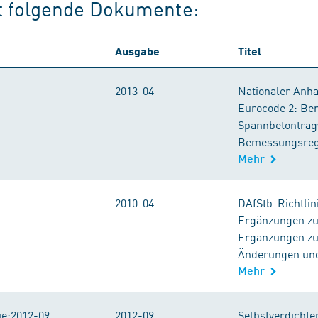
rt folgende Dokumente:
Ausgabe
Titel
2013-04
Nationaler Anha
Eurocode 2: Be
Spannbetontragw
Bemessungsrege
Mehr
2010-04
DAfStb-Richtlini
Ergänzungen zu 
Ergänzungen zu 
Änderungen und
Mehr
ie:2012-09
2012-09
Selbstverdichte