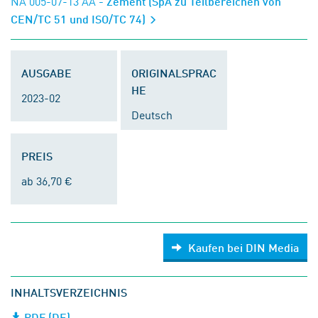
NA 005-07-13 AA
- Zement (SpA zu Teilbereichen von
CEN/TC 51 und ISO/TC 74)
AUSGABE
ORIGINALSPRAC
HE
2023-02
Deutsch
PREIS
ab 36,70 €
Kaufen bei DIN Media
INHALTSVERZEICHNIS
PDF (DE)