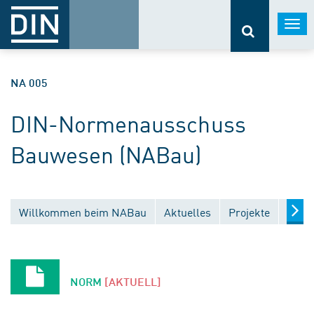
Togg
navi
NA 005
DIN-Normenausschuss
Bauwesen (NABau)
Willkommen beim NABau
Aktuelles
Projekte
Entw
NORM
[AKTUELL]