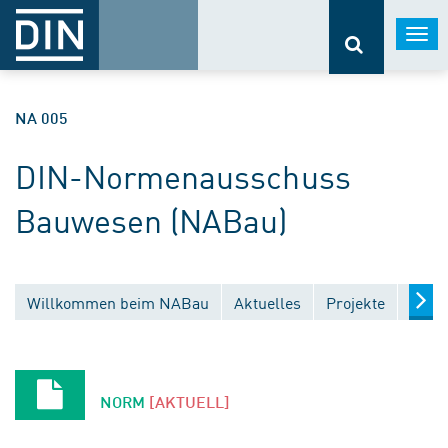
Togg
navi
NA 005
DIN-Normenausschuss
Bauwesen (NABau)
Willkommen beim NABau
Aktuelles
Projekte
Entw
NORM
[AKTUELL]