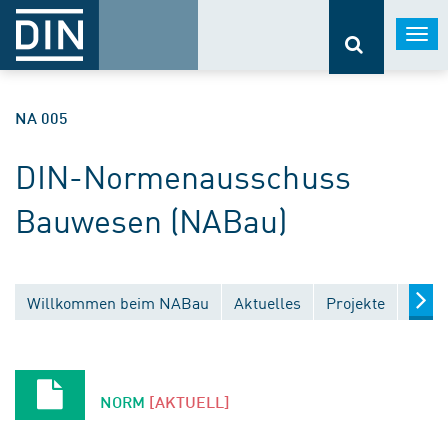
Togg
navi
NA 005
DIN-Normenausschuss
Bauwesen (NABau)
Willkommen beim NABau
Aktuelles
Projekte
Entw
NORM
[AKTUELL]