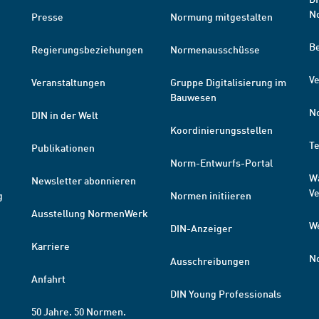
N
Presse
Normung mitgestalten
B
Regierungsbeziehungen
Normenausschüsse
Ve
Veranstaltungen
Gruppe Digitalisierung im
Bauwesen
N
DIN in der Welt
Koordinierungsstellen
T
Publikationen
Norm-Entwurfs-Portal
W
Newsletter abonnieren
V
g
Normen initiieren
Ausstellung NormenWerk
W
DIN-Anzeiger
Karriere
N
Ausschreibungen
Anfahrt
DIN Young Professionals
50 Jahre. 50 Normen.