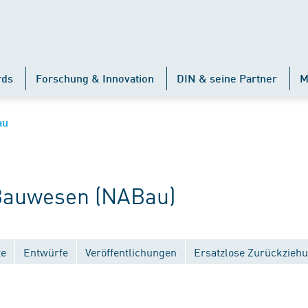
rds
Forschung & Innovation
DIN & seine Partner
M
au
auwesen (NABau)
te
Entwürfe
Veröffentlichungen
Ersatzlose Zurückzieh