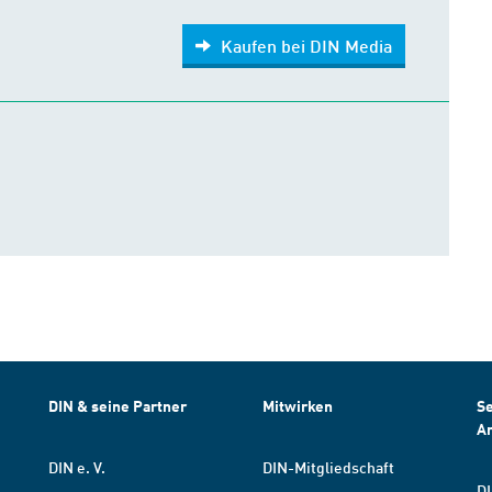
Kaufen bei DIN Media
DIN & seine Partner
Mitwirken
Se
A
DIN e. V.
DIN-Mitgliedschaft
DI