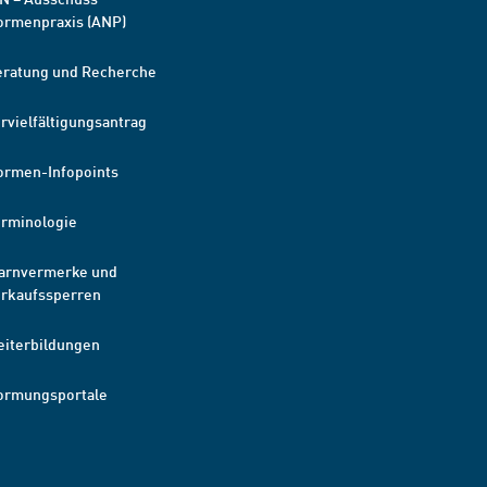
ormenpraxis (ANP)
eratung und Recherche
rvielfältigungsantrag
ormen-Infopoints
erminologie
arnvermerke und
erkaufssperren
eiterbildungen
ormungsportale