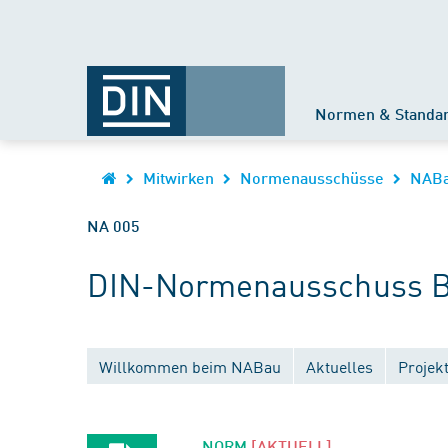
Normen & Standa
Mitwirken
Normenausschüsse
NAB
NA 005
DIN-Normenausschuss B
Willkommen beim NABau
Aktuelles
Projek
NORM
[AKTUELL]