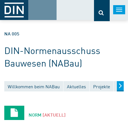
Togg
navi
NA 005
DIN-Normenausschuss
Bauwesen (NABau)
Willkommen beim NABau
Aktuelles
Projekte
Entw
NORM
[AKTUELL]