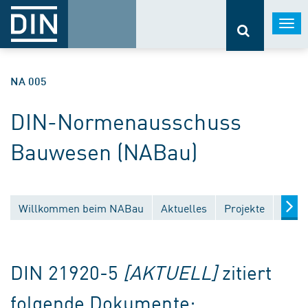
Togg
navi
NA 005
DIN-Normenausschuss
Bauwesen (NABau)
Willkommen beim NABau
Aktuelles
Projekte
Entw
DIN 21920-5
[AKTUELL]
zitiert
folgende Dokumente: