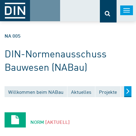
Togg
navi
NA 005
DIN-Normenausschuss
Bauwesen (NABau)
Willkommen beim NABau
Aktuelles
Projekte
Entw
NORM
[AKTUELL]