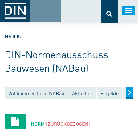
Togg
navi
NA 005
DIN-Normenausschuss
Bauwesen (NABau)
Willkommen beim NABau
Aktuelles
Projekte
Entw
NORM
[ZURÜCKGEZOGEN]