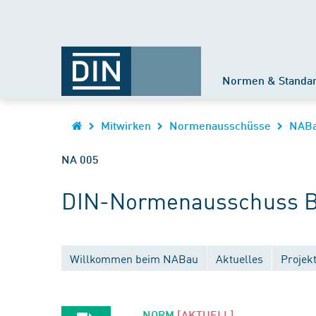
Normen & Standa
Mitwirken
Normenausschüsse
NAB
NA 005
DIN-Normenausschuss B
Willkommen beim NABau
Aktuelles
Projek
NORM
[AKTUELL]