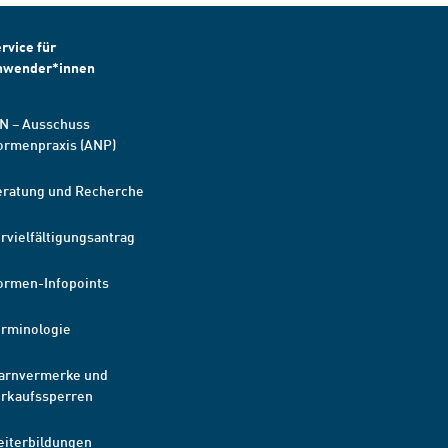
rvice für
nwender*innen
N – Ausschuss
ormenpraxis (ANP)
eratung und Recherche
rvielfältigungsantrag
ormen-Infopoints
erminologie
arnvermerke und
erkaufssperren
eiterbildungen