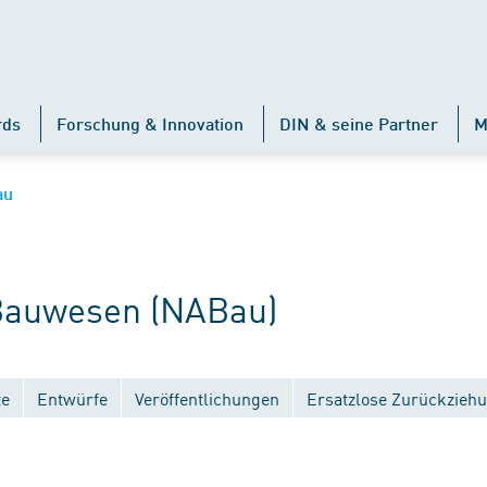
rds
Forschung & Innovation
DIN & seine Partner
M
au
auwesen (NABau)
te
Entwürfe
Veröffentlichungen
Ersatzlose Zurückzieh