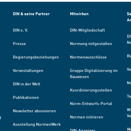
DIN & seine Partner
Mitwirken
Se
A
DIN e. V.
DIN-Mitgliedschaft
DI
N
Presse
Normung mitgestalten
B
Regierungsbeziehungen
Normenausschüsse
Ve
Veranstaltungen
Gruppe Digitalisierung im
Bauwesen
N
DIN in der Welt
Koordinierungsstellen
T
Publikationen
Norm-Entwurfs-Portal
W
Newsletter abonnieren
V
g
Normen initiieren
Ausstellung NormenWerk
W
DIN-Anzeiger