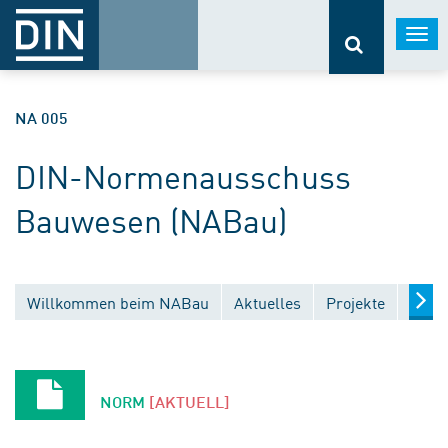
Togg
navi
NA 005
DIN-Normenausschuss
Bauwesen (NABau)
Willkommen beim NABau
Aktuelles
Projekte
Entw
NORM
[AKTUELL]