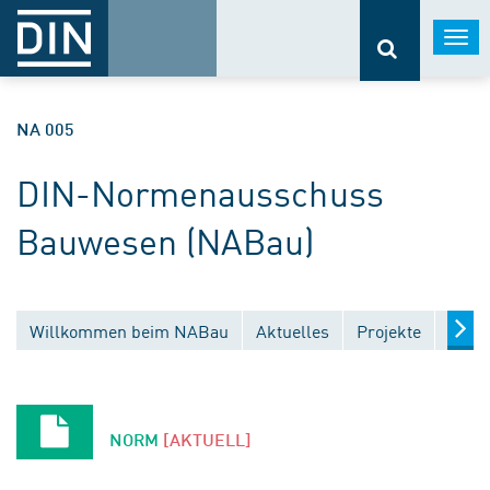
Togg
navi
NA 005
DIN-Normenausschuss
Bauwesen (NABau)
Willkommen beim NABau
Aktuelles
Projekte
Entw
NORM
[AKTUELL]