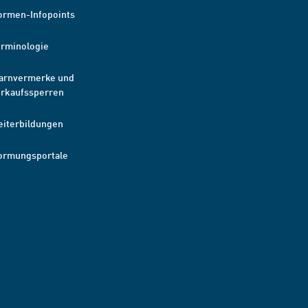
ormen-Infopoints
erminologie
arnvermerke und
erkaufssperren
eiterbildungen
ormungsportale