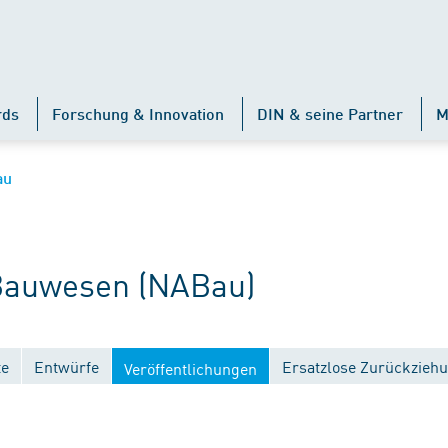
rds
Forschung & Innovation
DIN & seine Partner
M
au
auwesen (NABau)
te
Entwürfe
Ersatzlose Zurückzieh
Veröffentlichungen