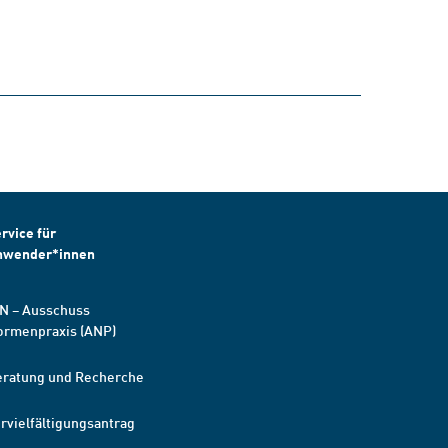
rvice für
nwender*innen
N – Ausschuss
ormenpraxis (ANP)
eratung und Recherche
rvielfältigungsantrag