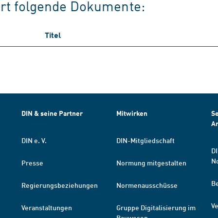
iert folgende Dokumente:
Titel
DIN & seine Partner
Mitwirken
Se
A
DIN e. V.
DIN-Mitgliedschaft
DI
N
Presse
Normung mitgestalten
B
Regierungsbeziehungen
Normenausschüsse
Ve
Veranstaltungen
Gruppe Digitalisierung im
Bauwesen