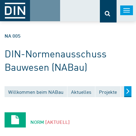
Togg
navi
NA 005
DIN-Normenausschuss
Bauwesen (NABau)
Willkommen beim NABau
Aktuelles
Projekte
Entw
NORM
[AKTUELL]