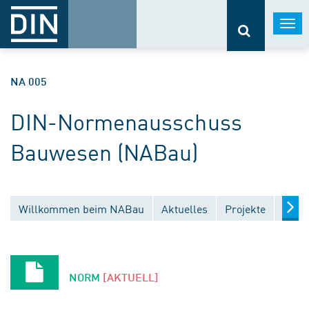
Togg
navi
NA 005
DIN-Normenausschuss
Bauwesen (NABau)
Willkommen beim NABau
Aktuelles
Projekte
Entw
NORM
[AKTUELL]