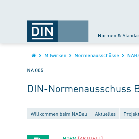
Normen & Standa
Mitwirken
Normenausschüsse
NAB
NA 005
DIN-Normenausschuss B
Willkommen beim NABau
Aktuelles
Projek
NORM
[AKTUELL]