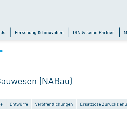
rds
Forschung & Innovation
DIN & seine Partner
M
au
auwesen (NABau)
te
Entwürfe
Veröffentlichungen
Ersatzlose Zurückzieh