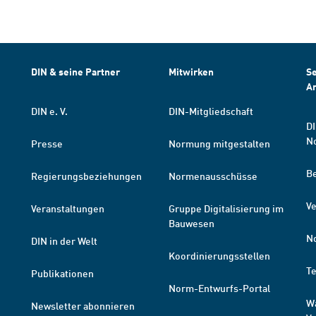
DIN & seine Partner
Mitwirken
Se
A
DIN e. V.
DIN-Mitgliedschaft
DI
N
Presse
Normung mitgestalten
B
Regierungsbeziehungen
Normenausschüsse
Ve
Veranstaltungen
Gruppe Digitalisierung im
Bauwesen
N
DIN in der Welt
Koordinierungsstellen
T
Publikationen
Norm-Entwurfs-Portal
W
Newsletter abonnieren