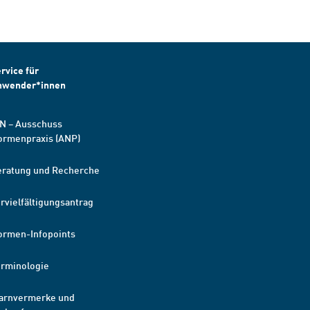
rvice für
nwender*innen
N – Ausschuss
ormenpraxis (ANP)
eratung und Recherche
rvielfältigungsantrag
ormen-Infopoints
erminologie
arnvermerke und