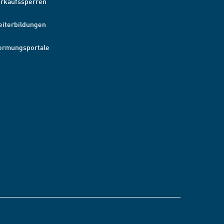
erkaufssperren
eiterbildungen
ormungsportale