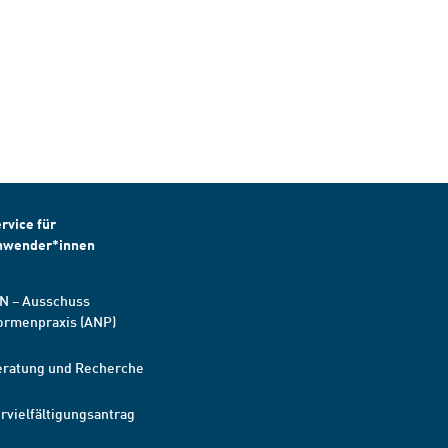
rvice für
nwender*innen
N – Ausschuss
ormenpraxis (ANP)
eratung und Recherche
rvielfältigungsantrag