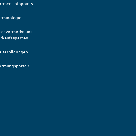
ormen-Infopoints
erminologie
arnvermerke und
erkaufssperren
eiterbildungen
ormungsportale