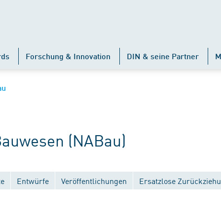
rds
Forschung & Innovation
DIN & seine Partner
M
au
auwesen (NABau)
te
Entwürfe
Veröffentlichungen
Ersatzlose Zurückzieh