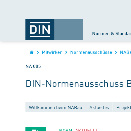
Normen & Standa
Mitwirken
Normenausschüsse
NAB
NA 005
DIN-Normenausschuss B
Willkommen beim NABau
Aktuelles
Projek
NORM
[AKTUELL]