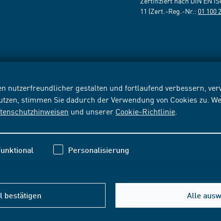
Zertifiziert nach DIN EN I
11 (Zert.-Reg.-Nr.:
01 100 
n nutzerfreundlicher gestalten und fortlaufend verbessern, v
nutzen, stimmen Sie dadurch der Verwendung von Cookies zu. We
tenschutzhinweisen
und unserer
Cookie-Richtlinie
.
unktional
Personalisierung
 bestätigen
Alle aus