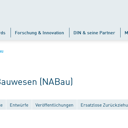
rds
Forschung & Innovation
DIN & seine Partner
M
au
auwesen (NABau)
te
Entwürfe
Veröffentlichungen
Ersatzlose Zurückzieh