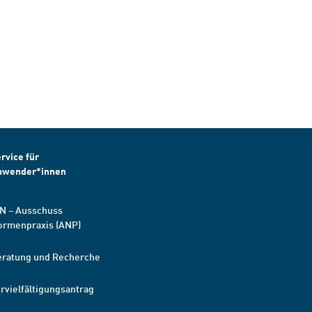
rvice für
nwender*innen
N – Ausschuss
ormenpraxis (ANP)
eratung und Recherche
rvielfältigungsantrag