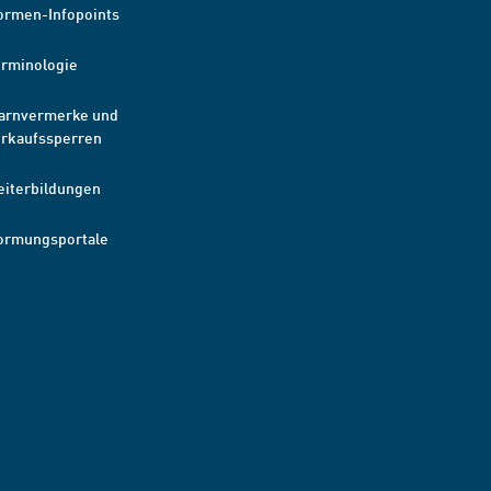
ormen-Infopoints
erminologie
arnvermerke und
erkaufssperren
eiterbildungen
ormungsportale