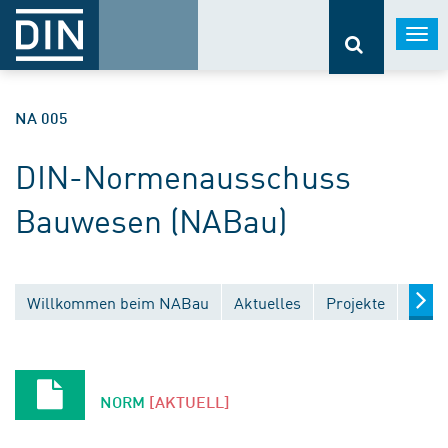
Togg
navi
NA 005
DIN-Normenausschuss
Bauwesen (NABau)
Willkommen beim NABau
Aktuelles
Projekte
Entw
NORM
[AKTUELL]