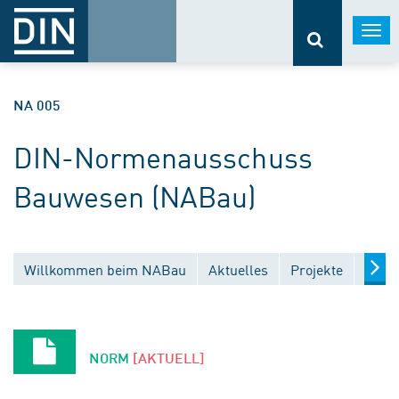
Togg
navi
NA 005
DIN-Normenausschuss
Bauwesen (NABau)
Willkommen beim NABau
Aktuelles
Projekte
Entw
NORM
[AKTUELL]