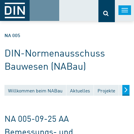
Togg
navi
NA 005
DIN-Normenausschuss
Bauwesen (NABau)
Willkommen beim NABau
Aktuelles
Projekte
Entw
NA 005-09-25 AA
Bemessungs- und