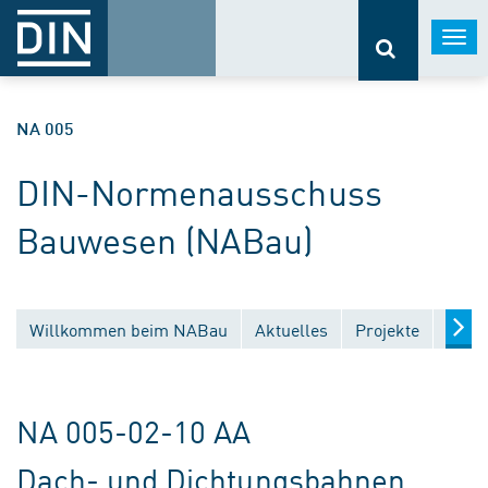
Togg
navi
NA 005
DIN-Normenausschuss
Bauwesen (NABau)
Willkommen beim NABau
Aktuelles
Projekte
Entw
NA 005-02-10 AA
Dach- und Dichtungsbahnen