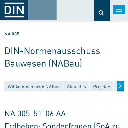
Togg
navi
NA 005
DIN-Normenausschuss
Bauwesen (NABau)
Willkommen beim NABau
Aktuelles
Projekte
Entw
NA 005-51-06 AA
Erdbeben; Sonderfragen (SpA zu