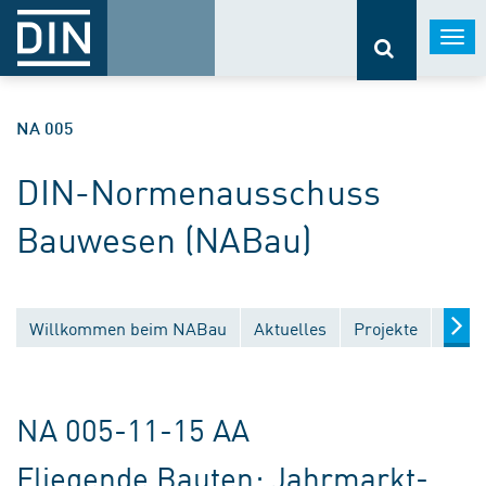
Togg
navi
NA 005
DIN-Normenausschuss
Bauwesen (NABau)
Willkommen beim NABau
Aktuelles
Projekte
Entw
NA 005-11-15 AA
Fliegende Bauten; Jahrmarkt-