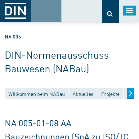
Togg
navi
NA 005
DIN-Normenausschuss
Bauwesen (NABau)
Willkommen beim NABau
Aktuelles
Projekte
Entw
NA 005-01-08 AA
Bauzeichnungen (SpA zu ISO/TC