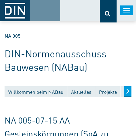
Togg
navi
NA 005
DIN-Normenausschuss
Bauwesen (NABau)
Willkommen beim NABau
Aktuelles
Projekte
Entw
NA 005-07-15 AA
Gesteinskörnungen (SpA zu