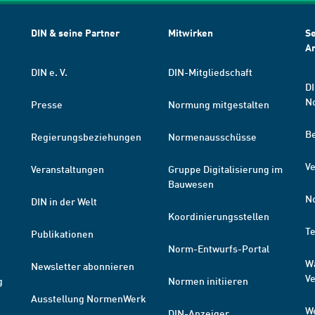
DIN & seine Partner
Mitwirken
Se
A
DIN e. V.
DIN-Mitgliedschaft
DI
N
Presse
Normung mitgestalten
B
Regierungsbeziehungen
Normenausschüsse
Ve
Veranstaltungen
Gruppe Digitalisierung im
Bauwesen
N
DIN in der Welt
Koordinierungsstellen
T
Publikationen
Norm-Entwurfs-Portal
W
Newsletter abonnieren
V
g
Normen initiieren
Ausstellung NormenWerk
W
DIN-Anzeiger