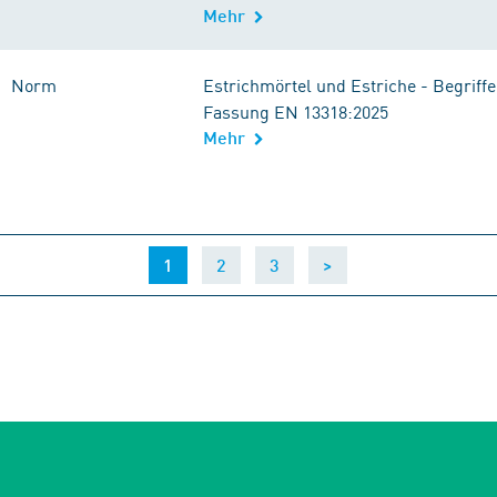
Mehr
Norm
Estrichmörtel und Estriche - Begriff
Fassung EN 13318:2025
Mehr
(current)
1
2
3
>