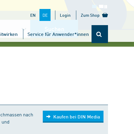
DE
EN
Login
Zum Shop
Suchen
itwirken
Service für Anwender*innen
Kaufen bei DIN Media
trichmassen nach
Kaufen bei DIN Media
n und