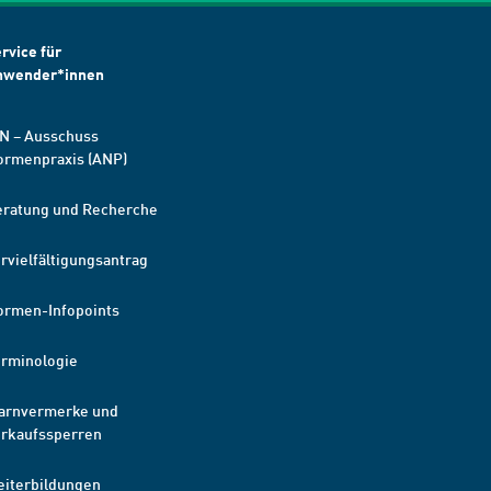
rvice für
nwender*innen
N – Ausschuss
ormenpraxis (ANP)
eratung und Recherche
rvielfältigungsantrag
ormen-Infopoints
erminologie
arnvermerke und
erkaufssperren
eiterbildungen