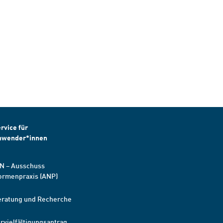
rvice für
nwender*innen
N – Ausschuss
ormenpraxis (ANP)
eratung und Recherche
rvielfältigungsantrag