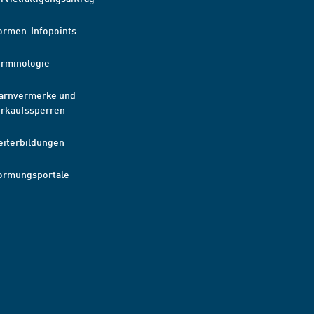
ormen-Infopoints
erminologie
arnvermerke und
erkaufssperren
eiterbildungen
ormungsportale