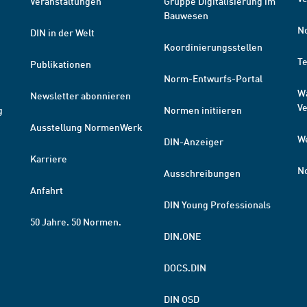
Veranstaltungen
Gruppe Digitalisierung im
Bauwesen
N
DIN in der Welt
Koordinierungsstellen
T
Publikationen
Norm-Entwurfs-Portal
W
Newsletter abonnieren
V
g
Normen initiieren
Ausstellung NormenWerk
W
DIN-Anzeiger
Karriere
N
Ausschreibungen
Anfahrt
DIN Young Professionals
50 Jahre. 50 Normen.
DIN.ONE
DOCS.DIN
DIN OSD