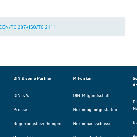
 CEN/TC 287+ISO/TC 211)
DIN & seine Partner
Mitwirken
Se
A
DIN e. V.
DIN-Mitgliedschaft
DI
N
Presse
Normung mitgestalten
B
Regierungsbeziehungen
Normenausschüsse
Ve