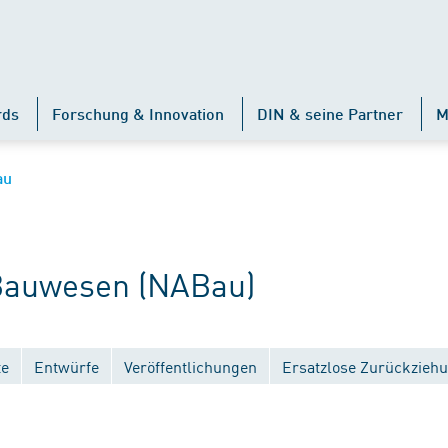
rds
Forschung & Innovation
DIN & seine Partner
M
au
auwesen (NABau)
te
Entwürfe
Veröffentlichungen
Ersatzlose Zurückzieh