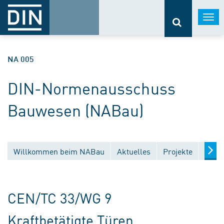
Togg
navi
NA 005
DIN-Normenausschuss
Bauwesen (NABau)
Willkommen beim NABau
Aktuelles
Projekte
Entw
CEN/TC 33/WG 9
Kraftbetätigte Türen